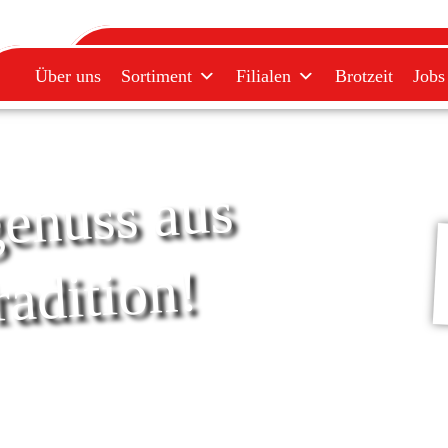
Über uns
Sortiment
Filialen
Bro
Über uns
Sortiment
Filialen
Brotzeit
Jobs
cher
ss aus
a
m
m
ition!